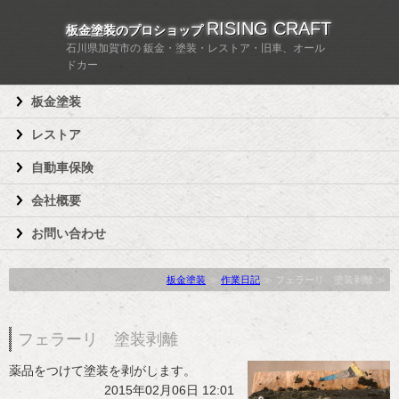
RISING CRAFT
板金塗装のプロショップ
石川県加賀市の 鈑金・塗装・レストア・旧車、オール
ドカー
板金塗装
レストア
自動車保険
会社概要
お問い合わせ
板金塗装
≫
作業日記
≫ フェラーリ 塗装剥離 ≫
フェラーリ 塗装剥離
薬品をつけて塗装を剥がします。
2015年02月06日 12:01